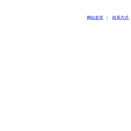
网站首页
|
联系方式