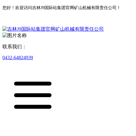
您好！欢迎访问吉林J9国际站集团官网矿山机械有限责任公司！
联系我们：
0432-64824939