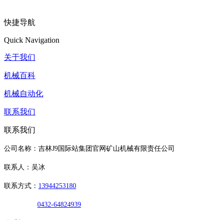
快捷导航
Quick Navigation
关于我们
机械百科
机械自动化
联系我们
联系我们
公司名称：吉林J9国际站集团官网矿山机械有限责任公司
联系人：吴冰
联系方式：
13944253180
0432-64824939