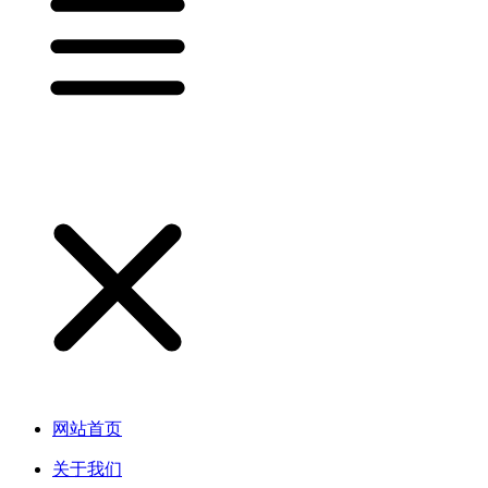
网站首页
关于我们