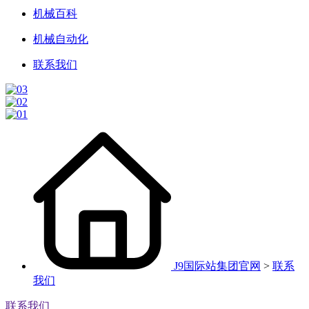
机械百科
机械自动化
联系我们
J9国际站集团官网
>
联系
我们
联系我们