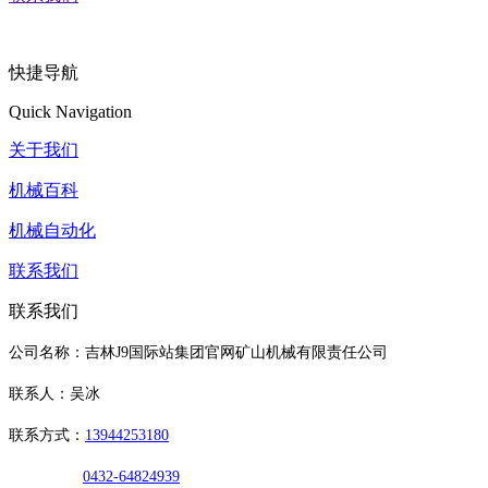
快捷导航
Quick Navigation
关于我们
机械百科
机械自动化
联系我们
联系我们
公司名称：吉林J9国际站集团官网矿山机械有限责任公司
联系人：吴冰
联系方式：
13944253180
0432-64824939