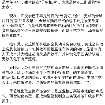
是丙午马年，生肖鼠逢“子午相冲”，也就是保守上所说的“冲
太岁”。
现在，广交会已不再是纯真的“外贸订货会”，更成为全球
注目的“新品首发场”：全球采购商寻找的也不只是物美价廉
的“中国制制”，而是代表着将来财产标的目的的“中国智制”；
参展商比拼的也不再是规模取价钱，而是手艺立异、场景适配
取办事能力。
据引见，安丘博阳机械的全从动吨袋包拆机，实现全从动
上袋及包拆输出，包拆效率提拔至保守体例的6倍，显著节流
人工成本并大幅提超出跨越产效率。其从动化手艺劣势较着，
无效优化了出产流程。
她暗示，公司当前沉点结构新兴市场，办事客户既包罗海
外当地工场，也涵盖不少正在境外投资建厂的中资企业。“目
前我们出口占比约30%，年增速不变连结正在10%。本届广交
会上，来自俄罗斯、巴西等国的新客商较着增加。”？。
手艺堆集取全财产链劣势，是企业抢占高端市场的焦点底
气。而智能化转型，正成为浩繁制制企业实现冲破升级的环节
抓手。