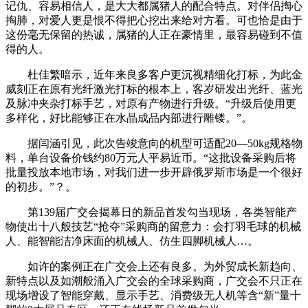
记仇、容易相信人，是大大都属猪人的配合特点。对伴侣掏心
掏肺，对爱人更是恨不得把心挖出来给对方看。可也恰是由于
这份毫无保留的热诚，属猪的人正在豪情里，最容易碰到不值
得的人。
杜佳繁暗示，近年来良多客户更沉视精细化打标，为此金
威刻正在原有光纤激光打标的根本上，客岁研发出光纤、蓝光
及脉冲夹杂打标手艺，对原有产物进行升级。“升级后使用更
多样化，好比能够正在水晶成品内部进行雕镂。”。
据闫涵引见，此次告竣意向的机型可适配20—50kg规格物
料，单台设备价钱约80万元人平易近币。“这批设备采购后将
批量投放本地市场，对我们进一步开辟俄罗斯市场是一个很好
的初步。”？。
第139届广交会揭幕日的新品首发勾当现场，各类智能产
物使出十八般技艺“抢夺”采购商的留意力：会打羽毛球的机械
人、能智能洁净床面的机械人、仿生四脚机械人…。
如许的案例正在广交会上还有良多。为外贸成长新趋向、
新特点以及如潮般涌入广交会的全球采购商，广交会不只正在
现场增设了智能穿戴、显示手艺、消费级无人机等含“新”量十