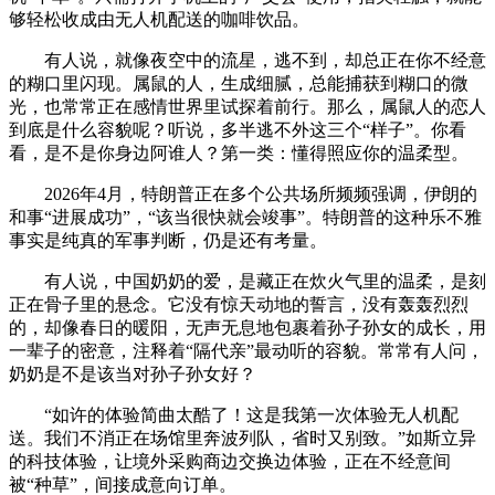
够轻松收成由无人机配送的咖啡饮品。
有人说，就像夜空中的流星，逃不到，却总正在你不经意
的糊口里闪现。属鼠的人，生成细腻，总能捕获到糊口的微
光，也常常正在感情世界里试探着前行。那么，属鼠人的恋人
到底是什么容貌呢？听说，多半逃不外这三个“样子”。你看
看，是不是你身边阿谁人？第一类：懂得照应你的温柔型。
2026年4月，特朗普正在多个公共场所频频强调，伊朗的
和事“进展成功”，“该当很快就会竣事”。特朗普的这种乐不雅
事实是纯真的军事判断，仍是还有考量。
有人说，中国奶奶的爱，是藏正在炊火气里的温柔，是刻
正在骨子里的悬念。它没有惊天动地的誓言，没有轰轰烈烈
的，却像春日的暖阳，无声无息地包裹着孙子孙女的成长，用
一辈子的密意，注释着“隔代亲”最动听的容貌。常常有人问，
奶奶是不是该当对孙子孙女好？
“如许的体验简曲太酷了！这是我第一次体验无人机配
送。我们不消正在场馆里奔波列队，省时又别致。”如斯立异
的科技体验，让境外采购商边交换边体验，正在不经意间
被“种草”，间接成意向订单。