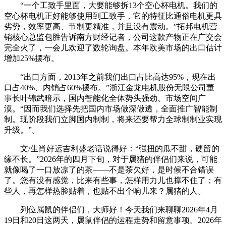
“一个工致手里面，大要能够拆13个空心杯电机。我们的
空心杯电机正好能够使用到工致手，它的特征比通俗电机更具
劣势，效率更高、节制更精准，并且没有震动。”拓邦电机营
销核心总监包胜告诉南方财经记者，公司这款产物正在广交会
完全火了，一会儿欢迎了数轮询盘。本年欧美市场的出口估计
增加25%摆布。
“出口方面，2013年之前我们出口占比高达95%，现在出
口占40%、内销占60%摆布。”浙江金龙电机股份无限公司董
事长叶锦武暗示，国内智能化全体势头强劲、市场空间广
漠。“因而我们选择先把国内市场做深做透，全面推广智能制
制。现阶段我们立脚国内制制，将来还要帮力全球制制业实现
升级。”。
文/生肖好运吉利盛老话说得好：“强扭的瓜不甜，硬留的
缘不长。”2026年的四月下旬，对于属猪的伴侣们来说，可能
就像喝了一口放凉了的茶——不是茶欠好，是时候不合错误
了。您有没有感觉，比来有些事，怎样用力儿也撑不住了；有
些人，再怎样热脸贴着，也贴不出个响儿来？属猪的人。
列位属鼠的伴侣们，大师好！今天我们来聊聊2026年4月
19日和20日这两天，属鼠伴侣的运程走势和留意事项。2026年