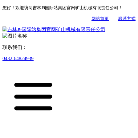
您好！欢迎访问吉林J9国际站集团官网矿山机械有限责任公司！
网站首页
|
联系方式
联系我们：
0432-64824939