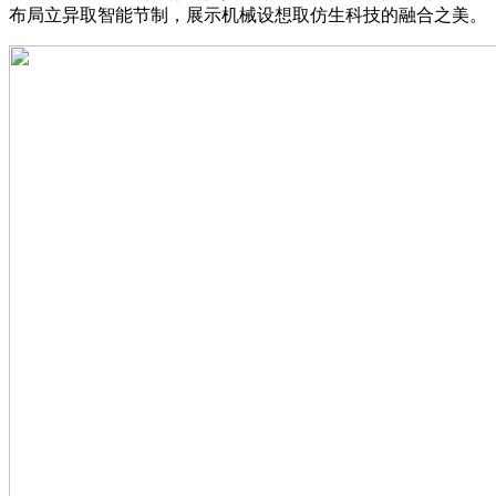
布局立异取智能节制，展示机械设想取仿生科技的融合之美。