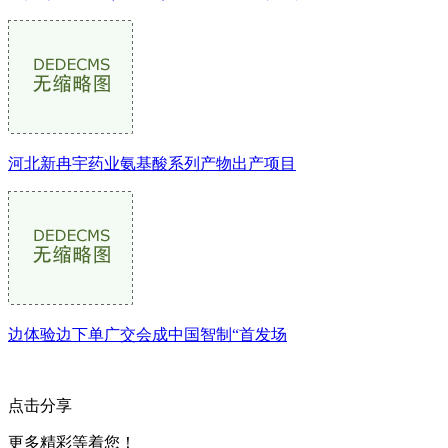
河北新冉宇药业氨基酸系列产物出产项目
边体验边下单广交会成中国智制“首发场
点击分享
更多精彩等着您！