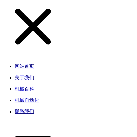
网站首页
关于我们
机械百科
机械自动化
联系我们