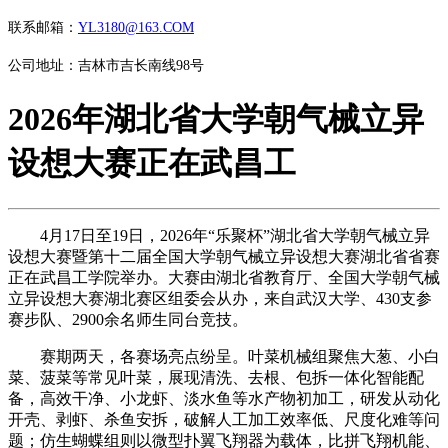
联系邮箱：
YL3180@163.COM
公司地址：吉林市吉长南线98号
2026年湖北省大学朝气械立异
设想大赛正在武昌工
4月17日至19日，2026年“乐聚杯”湖北省大学朝气械立异
设想大赛暨第十二届全国大学朝气械立异设想大赛湖北省省赛
正在武昌工学院举办。大赛由湖北省教育厅、全国大学朝气械
立异设想大赛湖北赛区组委会从办，来自武汉大学、430支参
赛步队、2900余名师生同台竞技。
赛期两天，各赛场亮点纷呈。叶菜机械组聚焦大葱、小白
菜、菠菜等常见叶菜，展现清洗、去根、包拆一体化智能配
备，高效干净、小龙虾、淡水鱼等水产物初加工，研发从动化
开壳、剥虾、杀鱼安拆，破解人工加工效率低、尺度化难等问
题；仿生蝴蝶组则以微型扑翼飞翔器为载体，比拼飞翔机能、