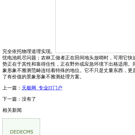
完全依托物理道理实现。
忧电池耗尽问题；农林工做者正在田间地头放哨时，可用它快
势正在于其性和靠得住性，正在野外或应急环境下出格适用。
象形象不雅测范畴连结着特殊的地位。它不只是丈量东西，更
了有价值的景象形象不雅测处理方案。
上一篇：
天极网_专业IT门户
下一篇：没有了
相关新闻