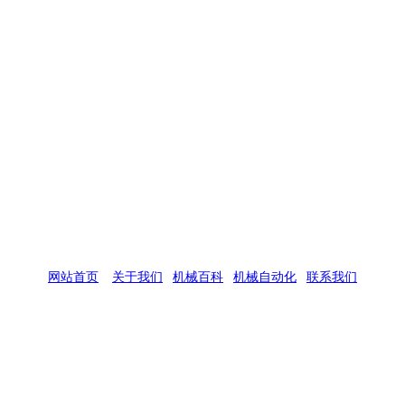
网站首页
|
关于我们
|
机械百科
|
机械自动化
|
联系我们