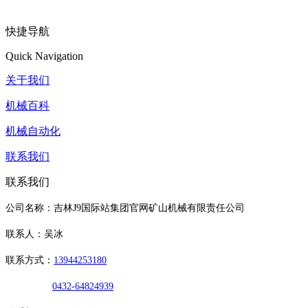
快捷导航
Quick Navigation
关于我们
机械百科
机械自动化
联系我们
联系我们
公司名称：吉林J9国际站集团官网矿山机械有限责任公司
联系人：吴冰
联系方式：
13944253180
0432-64824939