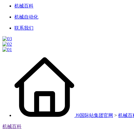
机械百科
机械自动化
联系我们
J9国际站集团官网
>
机械百
机械百科