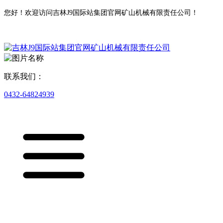
您好！欢迎访问吉林J9国际站集团官网矿山机械有限责任公司！
联系我们：
0432-64824939