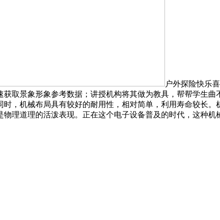
户外探险快乐喜
速获取景象形象参考数据；讲授机构将其做为教具，帮帮学生曲
同时，机械布局具有较好的耐用性，相对简单，利用寿命较长。
是物理道理的活泼表现。正在这个电子设备普及的时代，这种机