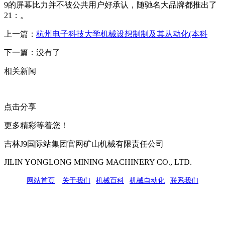
9的屏幕比力并不被公共用户好承认，随驰名大品牌都推出了
21：。
上一篇：
杭州电子科技大学机械设想制制及其从动化(本科
下一篇：没有了
相关新闻
点击分享
更多精彩等着您！
吉林J9国际站集团官网矿山机械有限责任公司
JILIN YONGLONG MINING MACHINERY CO., LTD.
网站首页
|
关于我们
|
机械百科
|
机械自动化
|
联系我们
公司地址：吉林市吉长南线98号
联系人：吴冰