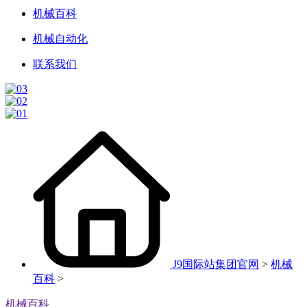
机械百科
机械自动化
联系我们
J9国际站集团官网
>
机械
百科
>
机械百科