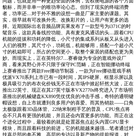
问题，也就是用一种更趋全面的体例，去权衡电源的各个方面
貌标，而并非单一的唯功率论心态。但到了现实的终端消费
者，功率还…对于外不雅的设想一曲是厂家主要的课题。其
实，很早就有可改换外壳、改换彩片的，让用户有更多的选
择。近期国际出名音频品牌宾果发布了一款型号为i371C的时
髦音乐，这款具备线控功能、具有麦克风通话的头…跟着CPU
机能的提拔和功耗的降低，小尺寸的集成系列从板又从头进入
人们的视野，其尺寸小，功耗低，机能够用，搭配一个超小尺
寸的机箱即可，所占的空间更小，取整个家居的搭配也更为美
妙。而现实上，正在英特尔7…赛睿做为专业的逛戏外设厂
商，看来其野心并不只限于保守PC范畴，正在智能挪动终端
上赛睿推出了两款Free挪动节制器，一款为Free挪动逛戏手柄
优派VX70系列上市已有一段时间，其IPS硬屏、框显示屏以及
极具吸引力的布衣化价钱无不正在市场中掀起轩然大波，正在
推出22英寸、现正在其27英寸版本VX2770s终究进入了市场明
基推出的机械键盘KX890凭仗优良的冲击手感，奇特的通明键
帽设想，自上市就遭到良多用户的喜爱。而其热销款——口角
太极版跟着3D晶体管、22纳米制程手艺的普及，CPU焦点将
会不只具有更强的机能，并且还会内置更多的功能。而正在这
个进化过程中，最较着的就是处置器焦点起头内置GPU显卡
模块，而且跟着科技的前进，它的机能越来越强…笔者通过对
技嘉总部的参不雅、高层的专访以及新产物的提前报道，对