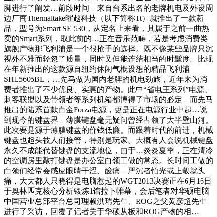
脚进行了阐发…前段时间，来自台系出名的老牌机电及外设周
边厂商Thermaltake曜越科技（以下简称Tt）就推出了一款新
品，型号为Smart SE 530，从定名上来看，其属于之前一曲热
卖的Smart系列，取此前的…正在音乐范畴，若是考虑消费类
旗舰产物那飞利浦是一个很抢手的选择。既不像某些品牌只沉
视外不雅而轻忽了质量，同时又但能连结相当的时髦度。比现
在年新推出的这款源自纽约休闲气概设想的精品飞利浦
SHL5605BL，…先马做为国内老牌的机电劲旅，近年来为消
费者推出了不少优良、实惠的产物。此中“省电王系列”电源、
刺客联盟以及带领者等系列机箱都博得了市场的必定，而先马
推出的陆系首款白金Forza电源，更是正在电源行业中起…说
到现今的键盘界，薄膜键盘毫无疑问曾经占领了大半壁山河。
此次要是源于薄膜键盘的价钱低廉。而跟着时代的前进，机械
键盘也起头被人们接管，特别是玩家。大概有人会说机械键盘
永久不成能代替键盘的支流地位，由于…炎炎夏季，正在清冷
的空调房里敲打键盘是办公室白领工做的常态。长时间工做的
白领们经常会感应眼睛干涩、酸痛，严沉者怕光或上彀就头
痛，大大都人只晓得是电脑惹起的WGT2013决赛正在6月16日
于奥林匹克核心分析锻炼1馆拉下帷幕，会后笔者对华硕电脑
中国营业总部平台总司理赖洪瑞先生、ROG之父黄彦超先生
进行了采访，回覆了记者关于华硕从板和ROG产物的相…