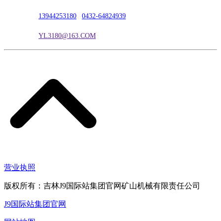
联系电话：
13944253180
|
0432-64824939
电子邮箱：
YL3180@163.COM
营业执照
版权所有：吉林J9国际站集团官网矿山机械有限责任公司
J9国际站集团官网