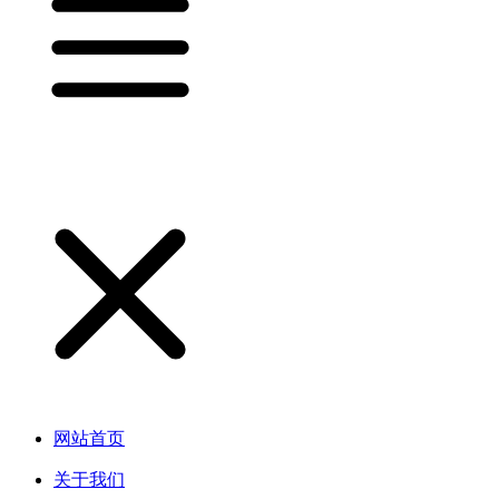
网站首页
关于我们