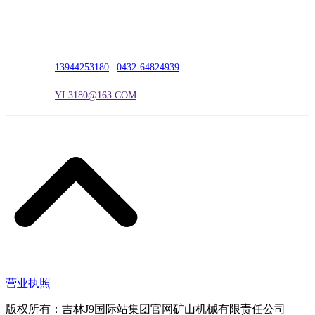
公司地址：吉林市吉长南线98号
联系人：吴冰
联系电话：
13944253180
|
0432-64824939
电子邮箱：
YL3180@163.COM
营业执照
版权所有：吉林J9国际站集团官网矿山机械有限责任公司