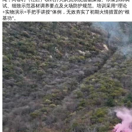
试、细致示范器材调养要点及火场防护规范。培训采用“理论
+实物演示+手把手讲授”体例，无效夯实了初期火情措置的“根
基功”。