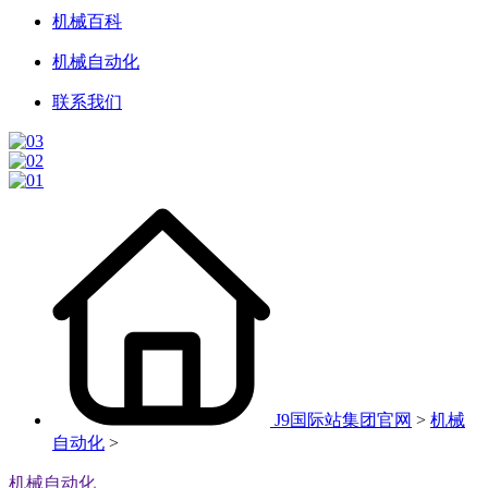
机械百科
机械自动化
联系我们
J9国际站集团官网
>
机械
自动化
>
机械自动化