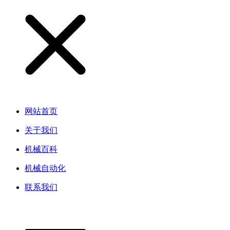
网站首页
关于我们
机械百科
机械自动化
联系我们