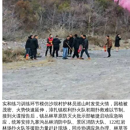
实和练习训练环节模仿沙坝村护林员巡山时发觉火情，因植被
茂密、火势快速延伸，漳扎镇权利扑火队初期扑救难以节制。
接到火谍报告后，镇丛林草原防灭火批示部敏捷启动应急响
应，统筹安排九寨沟丛林消防中队、景区消防大队、122红岩
林场扑火队等援助力量赶赴现场，同步协调应急办理、林草等