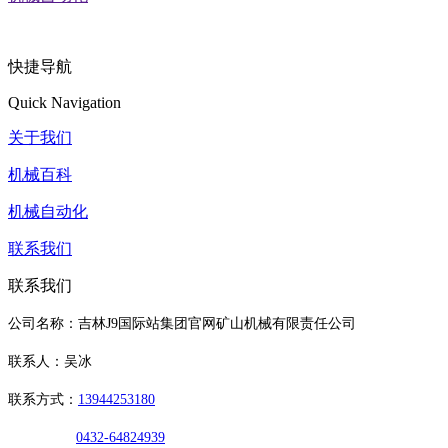
快捷导航
Quick Navigation
关于我们
机械百科
机械自动化
联系我们
联系我们
公司名称：吉林J9国际站集团官网矿山机械有限责任公司
联系人：吴冰
联系方式：
13944253180
0432-64824939