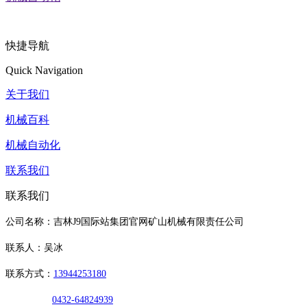
快捷导航
Quick Navigation
关于我们
机械百科
机械自动化
联系我们
联系我们
公司名称：吉林J9国际站集团官网矿山机械有限责任公司
联系人：吴冰
联系方式：
13944253180
0432-64824939