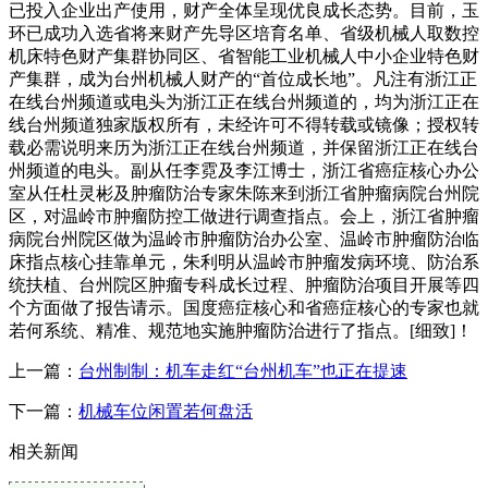
已投入企业出产使用，财产全体呈现优良成长态势。目前，玉
环已成功入选省将来财产先导区培育名单、省级机械人取数控
机床特色财产集群协同区、省智能工业机械人中小企业特色财
产集群，成为台州机械人财产的“首位成长地”。凡注有浙江正
在线台州频道或电头为浙江正在线台州频道的，均为浙江正在
线台州频道独家版权所有，未经许可不得转载或镜像；授权转
载必需说明来历为浙江正在线台州频道，并保留浙江正在线台
州频道的电头。副从任李霓及李江博士，浙江省癌症核心办公
室从任杜灵彬及肿瘤防治专家朱陈来到浙江省肿瘤病院台州院
区，对温岭市肿瘤防控工做进行调查指点。会上，浙江省肿瘤
病院台州院区做为温岭市肿瘤防治办公室、温岭市肿瘤防治临
床指点核心挂靠单元，朱利明从温岭市肿瘤发病环境、防治系
统扶植、台州院区肿瘤专科成长过程、肿瘤防治项目开展等四
个方面做了报告请示。国度癌症核心和省癌症核心的专家也就
若何系统、精准、规范地实施肿瘤防治进行了指点。[细致]！
上一篇：
台州制制：机车走红“台州机车”也正在提速
下一篇：
机械车位闲置若何盘活
相关新闻