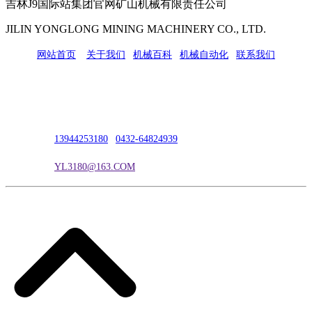
吉林J9国际站集团官网矿山机械有限责任公司
JILIN YONGLONG MINING MACHINERY CO., LTD.
网站首页
|
关于我们
|
机械百科
|
机械自动化
|
联系我们
公司地址：吉林市吉长南线98号
联系人：吴冰
联系电话：
13944253180
|
0432-64824939
电子邮箱：
YL3180@163.COM