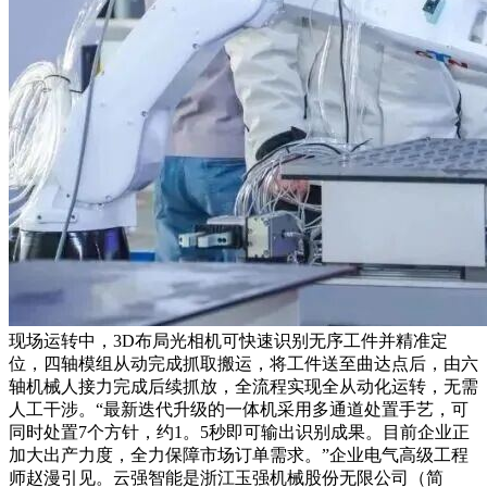
现场运转中，3D布局光相机可快速识别无序工件并精准定
位，四轴模组从动完成抓取搬运，将工件送至曲达点后，由六
轴机械人接力完成后续抓放，全流程实现全从动化运转，无需
人工干涉。“最新迭代升级的一体机采用多通道处置手艺，可
同时处置7个方针，约1。5秒即可输出识别成果。目前企业正
加大出产力度，全力保障市场订单需求。”企业电气高级工程
师赵漫引见。云强智能是浙江玉强机械股份无限公司（简