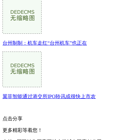
台州制制：机车走红“台州机车”也正在
翼菲智能通过港交所IPO聆讯或很快上市农
点击分享
更多精彩等着您！