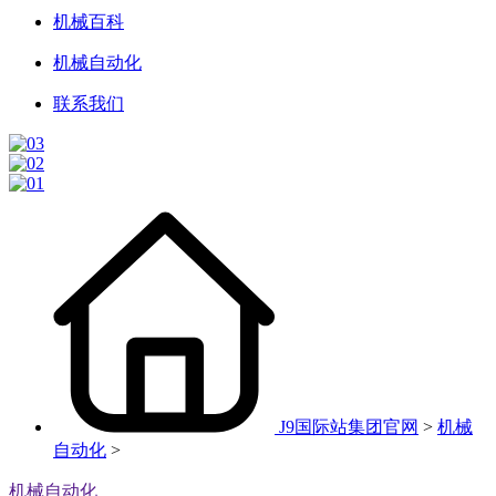
机械百科
机械自动化
联系我们
J9国际站集团官网
>
机械
自动化
>
机械自动化