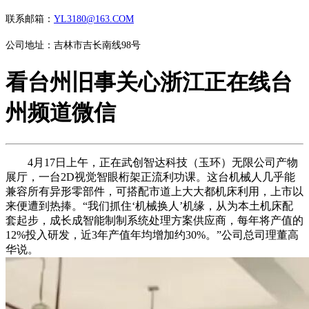
联系邮箱：
YL3180@163.COM
公司地址：吉林市吉长南线98号
看台州旧事关心浙江正在线台
州频道微信
4月17日上午，正在武创智达科技（玉环）无限公司产物
展厅，一台2D视觉智眼桁架正流利功课。这台机械人几乎能
兼容所有异形零部件，可搭配市道上大大都机床利用，上市以
来便遭到热捧。“我们抓住‘机械换人’机缘，从为本土机床配
套起步，成长成智能制制系统处理方案供应商，每年将产值的
12%投入研发，近3年产值年均增加约30%。”公司总司理董高
华说。