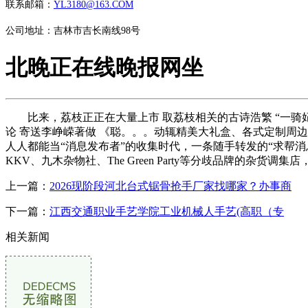
联系邮箱：
YL3180@163.COM
公司地址：吉林市吉长南线98号
北晚正在线晚报网坐
比来，荔枝正正在大量上市 取荔枝相关的古诗浩繁 “一骑妃
论 寄送李峥嵘著做 《聪。。。动辄精美大礼盒、各式定制周
人人都能当“消息发布者”的收集时代，一条随手转发的“求帮
KKV、九木杂物社、The Green Party等分歧品牌的
上一篇：
2026现阶段河北台式锯骨抢手厂家找哪家？办事商
下一篇：
江西交通职业手艺学院工业机械人手艺(高职（专
相关新闻