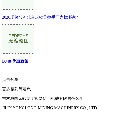
2026现阶段河北台式锯骨抢手厂家找哪家？
BJ40 优惠政策
点击分享
更多精彩等着您！
吉林J9国际站集团官网矿山机械有限责任公司
JILIN YONGLONG MINING MACHINERY CO., LTD.