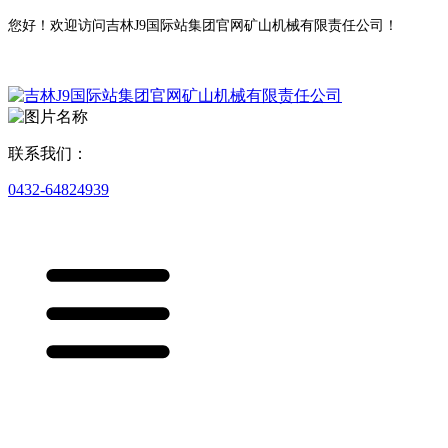
您好！欢迎访问吉林J9国际站集团官网矿山机械有限责任公司！
联系我们：
0432-64824939