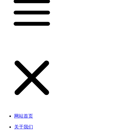
网站首页
关于我们