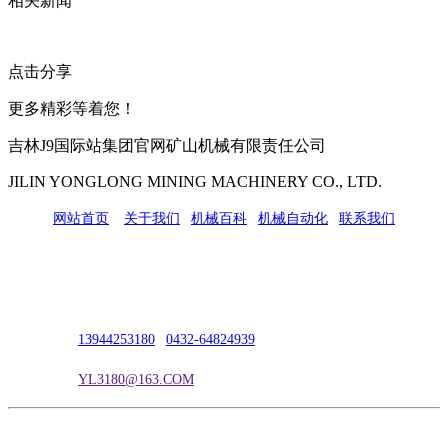
相关新闻
点击分享
更多精彩等着您！
吉林J9国际站集团官网矿山机械有限责任公司
JILIN YONGLONG MINING MACHINERY CO., LTD.
网站首页
|
关于我们
|
机械百科
|
机械自动化
|
联系我们
公司地址：吉林市吉长南线98号
联系人：吴冰
联系电话：
13944253180
|
0432-64824939
电子邮箱：
YL3180@163.COM