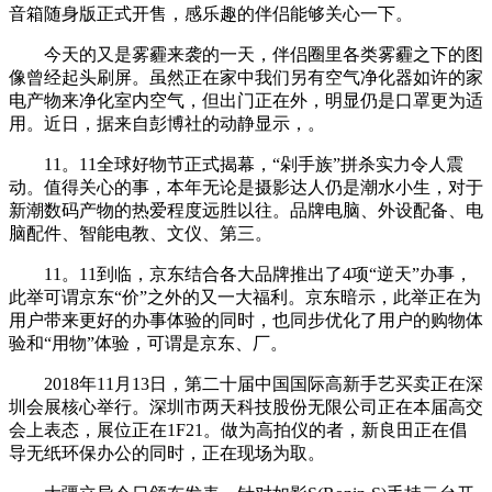
音箱随身版正式开售，感乐趣的伴侣能够关心一下。
今天的又是雾霾来袭的一天，伴侣圈里各类雾霾之下的图
像曾经起头刷屏。虽然正在家中我们另有空气净化器如许的家
电产物来净化室内空气，但出门正在外，明显仍是口罩更为适
用。近日，据来自彭博社的动静显示，。
11。11全球好物节正式揭幕，“剁手族”拼杀实力令人震
动。值得关心的事，本年无论是摄影达人仍是潮水小生，对于
新潮数码产物的热爱程度远胜以往。品牌电脑、外设配备、电
脑配件、智能电教、文仪、第三。
11。11到临，京东结合各大品牌推出了4项“逆天”办事，
此举可谓京东“价”之外的又一大福利。京东暗示，此举正在为
用户带来更好的办事体验的同时，也同步优化了用户的购物体
验和“用物”体验，可谓是京东、厂。
2018年11月13日，第二十届中国国际高新手艺买卖正在深
圳会展核心举行。深圳市两天科技股份无限公司正在本届高交
会上表态，展位正在1F21。做为高拍仪的者，新良田正在倡
导无纸环保办公的同时，正在现场为取。