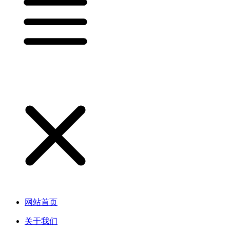
网站首页
关于我们