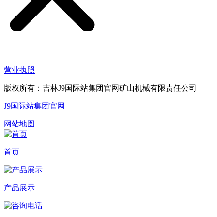
营业执照
版权所有：吉林J9国际站集团官网矿山机械有限责任公司
J9国际站集团官网
网站地图
首页
产品展示