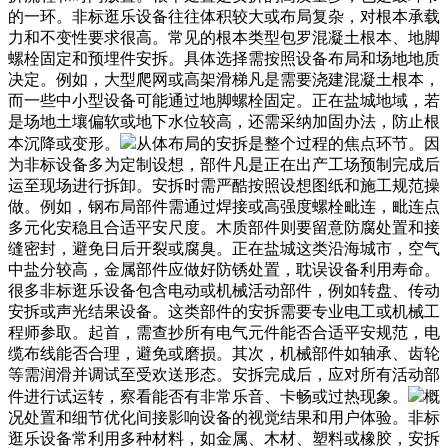
的一环。非标逛乐设备往往体积较大或布局复杂，对根本承载
力和不变性要求很高。常见的根本类型包罗混凝土根本、地脚
螺栓固定和预埋件安拆。具体选择需按照设备布局和场地地质
决定。例如，大型爬网或高架滑梯凡是需要浇建混凝土根本，
而一些中小型设备可能通过地脚螺栓固定。正在盐城地域，若
是场地土壤偏软或地下水位较高，还需采纳加固办法，防止根
本沉降或变形。
从体布局的安拆是整个过程的焦点环节。因
为非标设备多为定制设想，部件凡是正在出产工场预制完成后
运至现场进行拆卸。安拆时需严酷按照设想图纸和施工规范操
做。例如，钢布局部件需通过焊接或高强度螺栓毗连，毗连点
多元化安稳且合适平安尺度。木质部件则要留意防腐处置和接
缝密封，避免日后开裂或腐臭。正在盐城这类沿海城市，空气
中盐分较高，金属部件应做好防锈处置，耽误设备利用寿命。
很多非标逛乐设备包含电动或机械活动部件，例如转盘、传动
安拆或声光结果设备。这类部件的安拆需要专业电工或机械工
程师参取。起首，需查抄所有电气元件能否合适平安规范，电
缆布线能否合理，避免或磨损。其次，机械部件如轴承、齿轮
等需润滑并调试至受欢送形态。安拆完成后，应对所有活动部
件进行试运转，察看能否有非常乐音、卡畅或过热现象。
概
况处置和细节优化间接影响设备的视觉结果和用户体验。非标
逛乐设备常利用多种材料，如金属、木材、塑料或橡胶，安拆