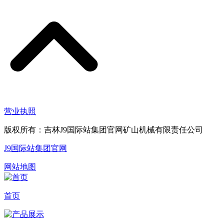
营业执照
版权所有：吉林J9国际站集团官网矿山机械有限责任公司
J9国际站集团官网
网站地图
首页