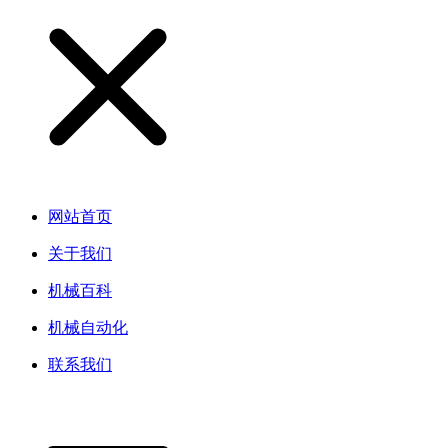
网站首页
关于我们
机械百科
机械自动化
联系我们