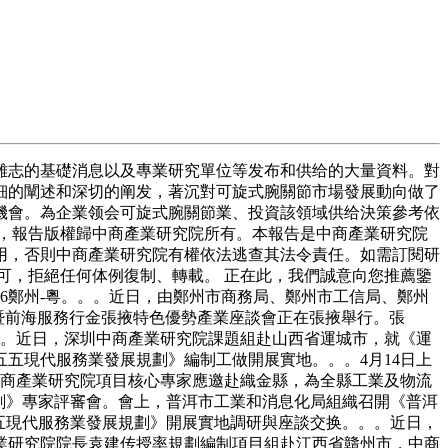
志的基礎消息以及專業研究單位等发布和供给的大量資料。對
細的闡述和深切的阐发，著沉對可旋式腕關節市場發展動向做了
機會。為企業领会可旋式腕關節業、投資該領域供给決策參考依
品，報告版權歸中商產業研究院所有。本報告是中商產業研究院
用，否則中商產業研究院有權依法逃查其法令責任。如需訂閱研
可，拒絕任何体例復制、轉載。 正在此，我們誠意向您推薦鑒
6鄭州-粵。。。近日，由鄭州市商務局、鄭州市工信局、鄭州
大會暨前海服務行金張掖特色優勢產業座談會正在張掖舉行。張
。。。近日，深圳中商產業研究院課題組赴山西省運城市，就《運
五現代服務業發展規劃》編制工做開展實地。。。4月14日上
中商產業研究院項目核心專家應邀赴織金縣，為全縣工業及物流
規劃》專家評審會。會上，普洱市工業和消息化局組織召開《普洱
五現代服務業發展規劃》開展實地調研與座談交换。。。近日，
業研究院院長袁建传授率規劃編制項目組赴江西省贛州市，中商