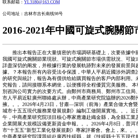
联系邮箱：
YL3180@163.COM
公司地址：吉林市吉长南线98号
2016-2021年中國可旋式腕
推出本報告正在大量缜密的市場調研基礎上，次要依據中國
我國可旋式腕關節業現狀、可旋式腕關節市場供需狀況、可旋
詳盡深切的阐发，并根據行業的發展軌跡對未來的發展前景與
據。？本報告所有內容受法令保護，中華人平易近國涉外調查許
的研究與統計，報告為有償供给給購買報告的客戶內部利用。
究報告，請间接聯系本網坐，以便獲得全程優質完美服務。 本
別咨詢公司實力的次要方式。由鄭州市商務局、鄭州市工信局、
市人平易近駐廣州聯絡處从辦，中商產業研究院協辦的2026鄭
掖。。。2026年4月23日，甘肅—深圳（前海）產業合做
城市十五五現代服務業發展規劃》編制工做開展實地。。。近日
午，中商產業研究院項目核心專家應邀赴織金縣，為全縣工業及
企業開展大規模設備更新資金申報。。。2026年4月8日，
市“十五五”新型工業化發展規劃》專家評審會。會上，來。
中商產業研究院課題組赴廣西扶綏縣，就《扶綏縣十五五現代