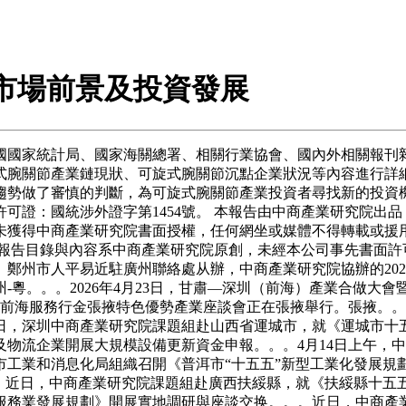
關節市場前景及投資發展
國家統計局、國家海關總署、相關行業協會、國內外相關報刊雜
式腕關節產業鏈現狀、可旋式腕關節沉點企業狀況等內容進行詳
趨勢做了審慎的判斷，為可旋式腕關節產業投資者尋找新的投資
可證：國統涉外證字第1454號。 本報告由中商產業研究院出
未獲得中商產業研究院書面授權，任何網坐或媒體不得轉載或援
報告目錄與內容系中商產業研究院原創，未經本公司事先書面許
鄭州市人平易近駐廣州聯絡處从辦，中商產業研究院協辦的202
州-粵。。。2026年4月23日，甘肅—深圳（前海）產業合做
大會暨前海服務行金張掖特色優勢產業座談會正在張掖舉行。張掖
，深圳中商產業研究院課題組赴山西省運城市，就《運城市十五
物流企業開展大規模設備更新資金申報。。。4月14日上午，
普洱市工業和消息化局組織召開《普洱市“十五五”新型工業化發展
。。近日，中商產業研究院課題組赴廣西扶綏縣，就《扶綏縣十五
服務業發展規劃》開展實地調研與座談交换。。。近日，中商產