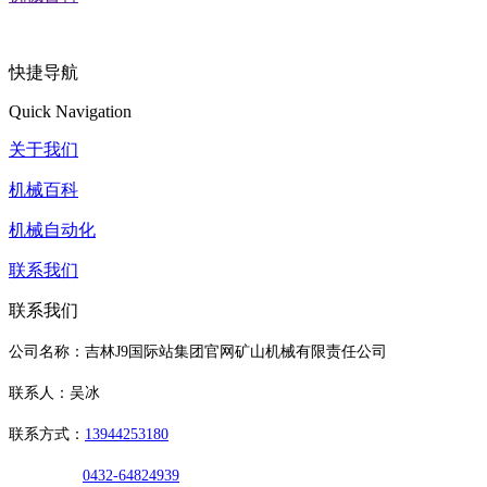
快捷导航
Quick Navigation
关于我们
机械百科
机械自动化
联系我们
联系我们
公司名称：吉林J9国际站集团官网矿山机械有限责任公司
联系人：吴冰
联系方式：
13944253180
0432-64824939