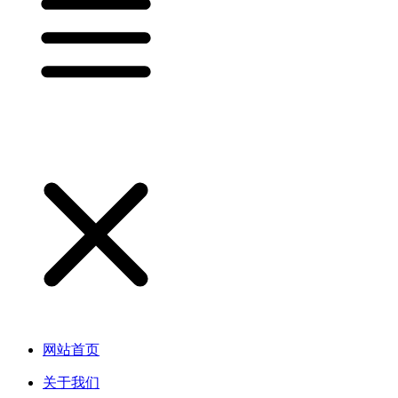
网站首页
关于我们