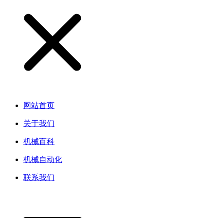
网站首页
关于我们
机械百科
机械自动化
联系我们