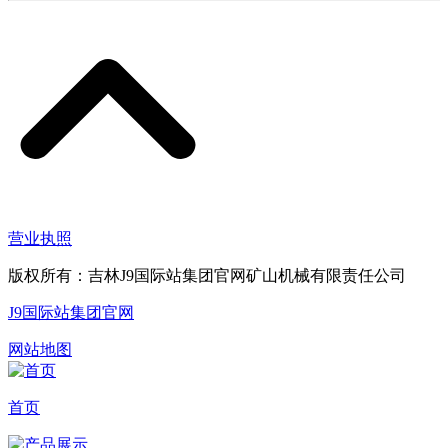
营业执照
版权所有：吉林J9国际站集团官网矿山机械有限责任公司
J9国际站集团官网
网站地图
首页