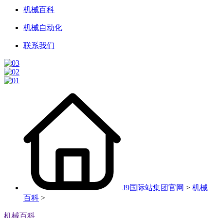
机械百科
机械自动化
联系我们
J9国际站集团官网
>
机械
百科
>
机械百科