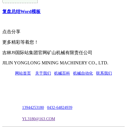
复盘总结Word模板
点击分享
更多精彩等着您！
吉林J9国际站集团官网矿山机械有限责任公司
JILIN YONGLONG MINING MACHINERY CO., LTD.
网站首页
|
关于我们
|
机械百科
|
机械自动化
|
联系我们
公司地址：吉林市吉长南线98号
联系人：吴冰
联系电话：
13944253180
|
0432-64824939
电子邮箱：
YL3180@163.COM