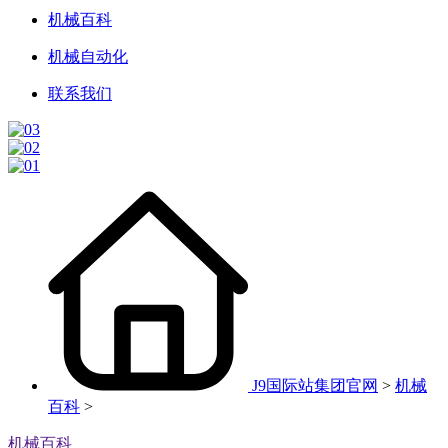
机械百科
机械自动化
联系我们
J9国际站集团官网
>
机械
百科
>
机械百科