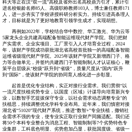
科大等正在汉“双一流”高校及省外出名高校鼎力引才，累计引
进名校银龄名师85人、高级职称教师103人，博士兼任教师171
人，进一步夯实了学校讲授科研分析实力。持续引进高条理人
才，目标就是为了更好地教育引领学生成才，实现胡想。
再例如2022年，学校结合华中数控、华工激光、华为云等
5家龙头企业共建高端配备智能运维现代财产学院。我们把财
产实需求、企业实项目、工厂景引入人才培育全过程，2024
年，该财产学院成功获批湖北省高校首批独一的高端配备智能
运维省级现代财产学院。2025年该财产学院又新增西门子、格
力等合做单元，并签约共建西门子智能制制人才认证核心，鞭
策平台层级从“校级”跃升到“省级”，质量尺度从“国内”跃升
到“国际”，使该财产学院的协同育人感化进一步彰显。
起首是优化专业结构，实正对接行业需求。我们贯彻“以
一流尺度扶植劣势专业，以国度（区域）计谋导向培育新兴专
业，以数智手艺提拔保守专业，以社会需求动态调整专业”的
扶植思，持续调整优化学科专业布局。近年来，我们慎密对接
湖北省“51020”现代财产系统，推进“数智+”专业扶植，撤销社
会需求不强的专业，使专业实正取行业财产同频适配。我们还
将50个本科专业整合为消息工程、智能制制等7个劣势特色专
业集群，工科底色明显、劣势愈加凸显，获批国度级、省级一