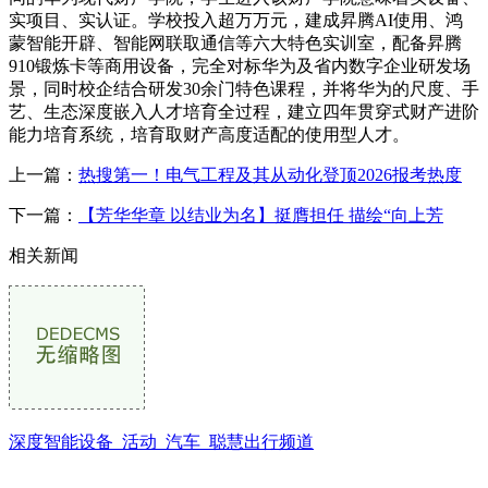
实项目、实认证。学校投入超万万元，建成昇腾AI使用、鸿
蒙智能开辟、智能网联取通信等六大特色实训室，配备昇腾
910锻炼卡等商用设备，完全对标华为及省内数字企业研发场
景，同时校企结合研发30余门特色课程，并将华为的尺度、手
艺、生态深度嵌入人才培育全过程，建立四年贯穿式财产进阶
能力培育系统，培育取财产高度适配的使用型人才。
上一篇：
热搜第一！电气工程及其从动化登顶2026报考热度
下一篇：
【芳华华章 以结业为名】挺膺担任 描绘“向上芳
相关新闻
深度智能设备_活动_汽车_聪慧出行频道