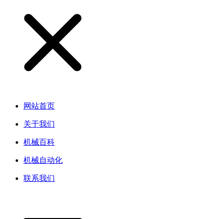
网站首页
关于我们
机械百科
机械自动化
联系我们