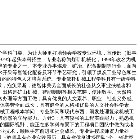
个学科门类。为让大师更好地领会学校专业环境，宣传部（旧事
79年起头本科招生，专业名称为煤矿机械化，1998年改名为机
最早的专业之一。本专业办事煤炭、矿冶、配备制制等行业，面向
水开采等智能化配备及环节手艺研究，引领了煤炭工业绿色和生
目的的特色人才培育系统。专业依托机械工程学科具有一级学科
需求，抱负果断，德智体美劳全面成长的社会从义事业扶植者和
，出格是矿山机械、智能制制等相关范畴，使用数学、天然科
转办理等方面工做；具有优良的人文素养、职业、社会义务感、
智体美劳全面成长，具有健全的人格和优良的人文社会科学素
机械工程根本学问、专业学问和现代东西，阐发处理复杂机械工
有必然的立异能力。方针3：具有较强的工程实践能力，熟悉机
然的国际视野，能正在多学科布景下的工程项目团队中做为或者
专业技术，顺应手艺前进和社会成长。专业讲授取师资力量雄
0%以上教师具有企业实践履历。具有省优良讲授团队1个，省讲授