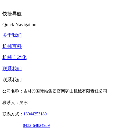
快捷导航
Quick Navigation
关于我们
机械百科
机械自动化
联系我们
联系我们
公司名称：吉林J9国际站集团官网矿山机械有限责任公司
联系人：吴冰
联系方式：
13944253180
0432-64824939