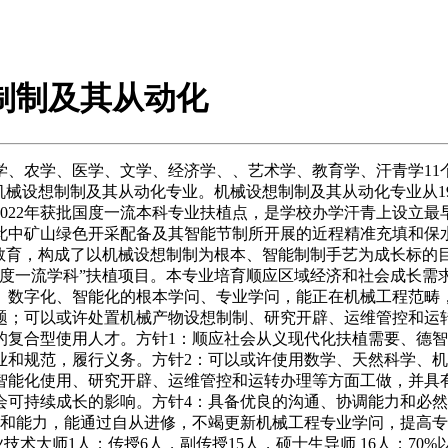
想制制及其从动化
、农学、医学、文学、经济学、、艺术学、教育学、汗青学11
械设想制制及其从动化专业。机械设想制制及其从动化专业从19
，2022年获批国度一流本科专业扶植点，是学校办学汗青上设立
此中矿山绿色开采配备及其智能节制所开展的近程精准充填和保
的教育，构成了以机械设想制制为根本、智能制制手艺为成长标的
“国度一流学科”扶植项目。本专业培育顺应区域经济和社会成长
、数字化、智能化的根本学问、专业学问，能正在机械工程范畴
题；可以或许处置机械产物设想制制、研究开辟、运维管控和运
的复合型使用人才。方针1：顺应社会从义现代化扶植需要、德
业和规范，履行义务。方针2：可以或许使用数学、天然科学、
智能化使用、研究开辟、运维管控和运转办理等方面工做，并具
会可持续成长的影响。方针4：具备优良的沟通、协调能力和必
识和能力，能通过自从进修，不竭更新机械工程专业学问，提高
技术大师1人；传授6人，副传授15人，硕士生导师 16人；7