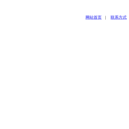
网站首页
|
联系方式