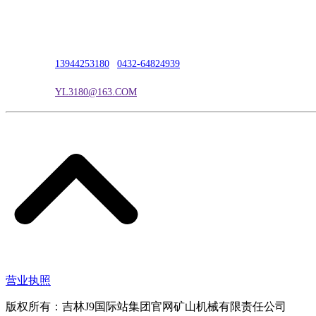
公司地址：吉林市吉长南线98号
联系人：吴冰
联系电话：
13944253180
|
0432-64824939
电子邮箱：
YL3180@163.COM
营业执照
版权所有：吉林J9国际站集团官网矿山机械有限责任公司