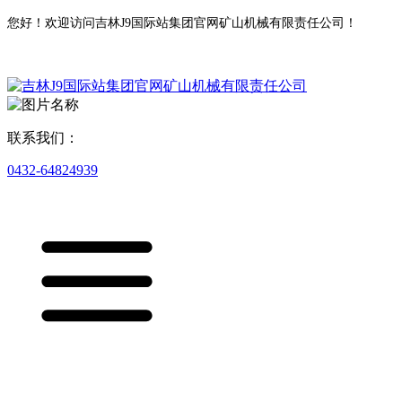
您好！欢迎访问吉林J9国际站集团官网矿山机械有限责任公司！
联系我们：
0432-64824939