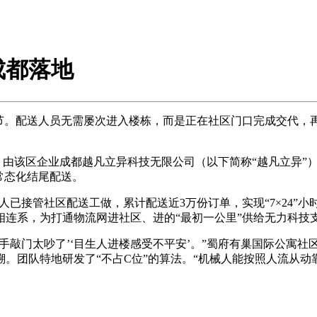
成都落地
环节。配送人员无需屡次进入楼栋，而是正在社区门口完成交代
，由该区企业成都越凡立异科技无限公司（以下简称“越凡立异”
成常态化结尾配送。
机械人已接管社区配送工做，累计配送近3万份订单，实现“7×24
连系，为打通物流网进社区、进的“最初一公里”供给无力科技
手敲门太吵了’‘目生人进楼感受不平安’。”蜀府有巢国际公寓
。团队特地研发了“不占C位”的算法。“机械人能按照人流从动