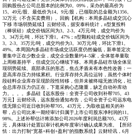
回购股份占公司总股本的比例为0。09%，采办的最高价为
15。49元/股、最低价为14。9元/股，已领取的总金额为1356。
32万元（不含买卖费用）。回购【机构：本周多晶硅成交沉心
下移 市场弱势延续】云财经讯，据安泰科统计，n型复投料
（棒状硅）成交价钱区间为3。2-3。4万元/吨，成交均价为
3。34万元/吨，环比下滑1。47%；n型颗粒硅成交价钱区间为
3。2-3。35万元/吨，成交均价为3。30万元/吨，环比下滑1。
49%。本周国内多晶硅市场成交活跃度仍然偏低，新单签定次
要集中正在少数企业，成交企业数量约4–5家，全体签单量取
上周根基持平，但成交沉心继续下移。本周多晶硅市场全体呈
现弱势延续、底部承压的形态，焦点矛盾未有本色性改善：一
是高库存压力持续累积。行业库存持久高位运转，虽然个体时
段硅料企业库存呈现阶段性转移，但并未被终端无效消化，社
会总库存压力仍正在，下逛采购心态隆重，缺乏自动补库动
力。。。。多晶硅【远东股份：全资子公司收到补帮705。43
万元】云财经讯，远东股份通知布告，公司全资子公司远东电
缆无限公司近日收到补帮705。43万元，为取收益相关的补
帮，占公司比来一期经审计归属于上市公司股东净利润的11。
98%。上述补帮估计将添加公司2026年度利润总额705。43万
元，具体味计处置以审计机构年度审计确认成果为准。【所邱
怯：出力打制“宽基+科创+盈利”的指数系统】云财经讯，6月