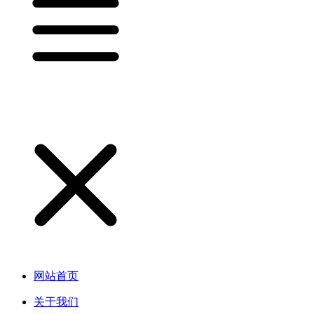
网站首页
关于我们