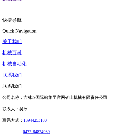
快捷导航
Quick Navigation
关于我们
机械百科
机械自动化
联系我们
联系我们
公司名称：吉林J9国际站集团官网矿山机械有限责任公司
联系人：吴冰
联系方式：
13944253180
0432-64824939