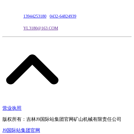
联系人：吴冰
联系电话：
13944253180
|
0432-64824939
电子邮箱：
YL3180@163.COM
营业执照
版权所有：吉林J9国际站集团官网矿山机械有限责任公司
J9国际站集团官网