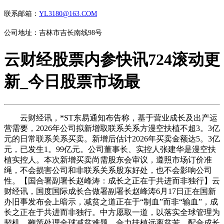
联系邮箱：
YL3180@163.COM
公司地址：吉林市吉长南线98号
云财经股票内参快讯724滚动更
新_今日股票市场最
云财经讯，*ST东易通知布告称，基于营业成长及出产运
营需要，2026年公司拟新增取联系关系方漫空扶植不超3。3亿
元的日常联系关系买卖。新增后估计2026年买卖金额达5。3亿
元，已发生1。99亿元。公司董事长、实控人张建华是漫空扶
植实控人。本次新增买卖尚需股东会审议，遵照市场订价准
绳，不会损害公司和非联系关系股东好处，也不会影响公司
性。【国合署副署长赵峰涛：成长之正在于共进而非独行】云
财经讯，国度国际成长合做署副署长赵峰涛6月17日正在国新
办旧事发布会上暗示，减贫之道正在于“制血”而非“输血”，成
长之正在于共进而非独行。中方愿取一道，以落实全球管理为
契机，鞭策处理全球减贫难题，合力扶植远离贫苦、配合成长