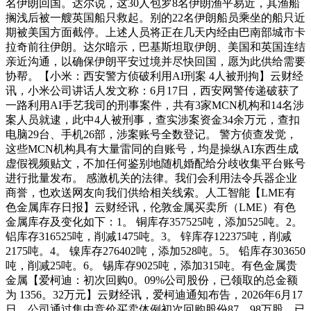
名伊朗回国。达尔说，这30人包罗8名伊朗渔平易近，其渔船
搁浅后被一艘英国船只救起。别的22名伊朗船员乘坐的船只近
期被美国方面截停。上述人员将正在几天内经由巴南部城市卡
拉奇前往伊朗。达尔暗示，巴基斯坦取伊朗、美国和英国连结
亲近沟通，以确保伊朗平安过境并尽快回国，愿为此供给需要
协帮。【小米：西安警方侦破利用AI刑案 4人被刑拘】云财经
讯，小米公司讲话人发文称：6月17日，西安网警传递破获了
一路利用AI手艺我司的刑事案件，共有3家MCN机构和14名涉
案人员就逮，此中4人被刑事，查实涉案资金34余万元，查扣
电脑29台、手机26部，涉案账号全数登记。 警方侦查发觉，
这些MCN机构具有大量雷同的自账号，均是操纵AI东西生成
虚假视频贴文，不加任何鉴别地随机婚配给分歧收集平台账号
进行批量发布。 感激机关的法律。我们会利用法令兵器企业
商誉，也欢送网友向我们供给相关线索。人工智能【LME有
色金属库存日报】云财经讯，伦敦金属买卖所（LME）有色
金属库存及变化如下：1。 铜库存357525吨，添加525吨。2。
铝库存316525吨，削减1475吨。3。 锌库存122375吨，削减
2175吨。4。 镍库存276402吨，添加528吨。5。 铅库存303650
吨，削减25吨。6。 锡库存9025吨，添加315吨。有色金属贵
金属【爱柯迪：初次回购0。09%公司股份，已领取的总金额
为 1356。32万元】云财经讯，爱柯迪通知布告，2026年6月17
日，公司通过集中竞价买卖体例初次回购股份87。98万股，已