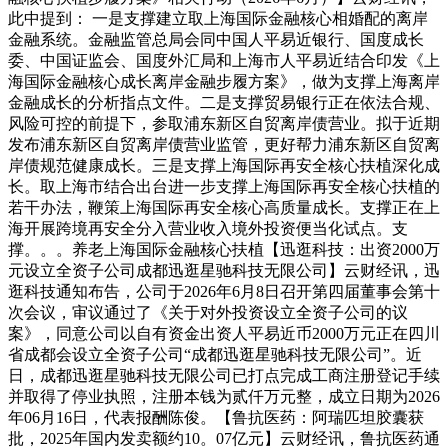
此中提到： 一是支撑建立取上海国际金融核心相婚配的离岸
金融系统。金融监管总局会同中国人平易近银行、国度成长
委、中国证监会、国度外汇局和上海市人平易近结合印发《上
海国际金融核心成长离岸金融步履方案》，做为支撑上海离岸
金融成长的分析指点文件。二是支撑贸易银行正在依法合规、
风险可控的前提下，参取浦东新区自贸离岸债营业。拟于近期
发布浦东新区自贸离岸债营业监管，更好帮力浦东新区自贸离
岸债规范健康成长。三是支撑上海国际再安全核心扶植深化成
长。取上海市结合出台进一步支撑上海国际再安全核心扶植的
若干办法，鞭策上海国际再安全核心高质量成长。支撑正在上
海开展跨境再安全分入营业收入境外投资便当化试点。支
撑。。。养老上海国际金融核心扶植【迅逛科技：出资2000万
元设立全资子公司成都迅逛星驰科技无限公司】云财经讯，迅
逛科技通知布告，公司于2026年6月8日召开第四届董事会第十
次会议，审议通过了《关于对外投资设立全资子公司的议
案》，同意公司以自有资金出资人平易近币2000万元正在四川
省成都会设立全资子公司“成都迅逛星驰科技无限公司”。近
日，成都迅逛星驰科技无限公司已打点完成工商注册登记手续
并取得了停业执照，注册本钱为贰仟万元整，成立日期为2026
年06月16日，代表报酬陈俊。【鲁抗医药：阿瑞匹坦胶囊获
批，2025年国内发卖额约10。07亿元】云财经讯，鲁抗医药通