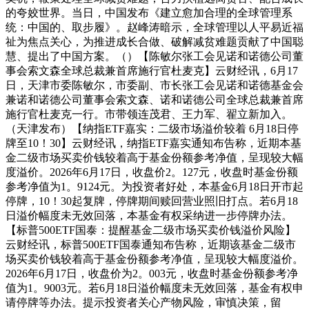
的夸姣世界。当日，中国发布《建立愈加合理的全球管理系
统：中国的、取步履》。赵峰涛暗示，全球管理以人平易近福
祉为焦点关心，为推进成长合做、破解减贫难题贡献了中国聪
慧、提出了中国方案。（）【陈敏尔张工会见诺和诺德公司董
事会索文森全球总裁兼首席施行官杜麦克】云财经讯，6月17
日，天津市委陈敏尔，市委副、市长张工会见诺和诺德基金会
兼诺和诺德公司董事会索文森、诺和诺德公司全球总裁兼首席
施行官杜麦克一行。市带领连茂君、王力军、翟立新加入。
（天津发布）【纳指ETF嘉实：二级市场溢价较着 6月18日停
牌至10！30】云财经讯，纳指ETF嘉实通知布告称，近期本基
金二级市场买卖价钱较着高于基金份额参考净值，呈现较大幅
度溢价。2026年6月17日，收盘价2。127元，收盘时基金份额
参考净值为1。9124元。为投资者好处，本基金6月18日开市起
停牌，10！30起复牌，停牌期间赎回营业照旧打点。若6月18
日溢价幅度未无效回落，本基金有权采纳进一步停牌办法。
【标普500ETF国泰：提醒基金二级市场买卖价钱溢价风险】
云财经讯，标普500ETF国泰通知布告称，近期该基金二级市
场买卖价钱较着高于基金份额参考净值，呈现较大幅度溢价。
2026年6月17日，收盘价为2。003元，收盘时基金份额参考净
值为1。9003元。若6月18日溢价幅度未无效回落，基金有权申
请停牌等办法。提示投资者关心产物风险，审慎决策，留