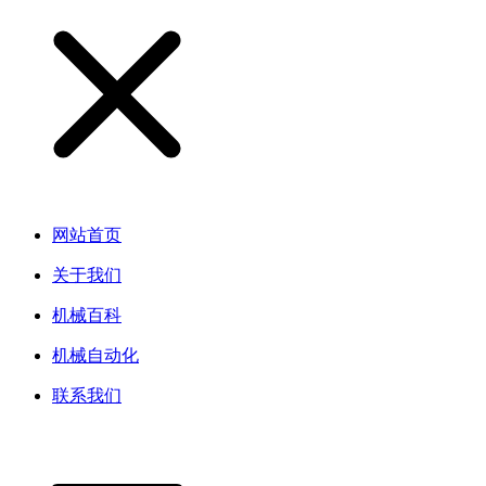
网站首页
关于我们
机械百科
机械自动化
联系我们