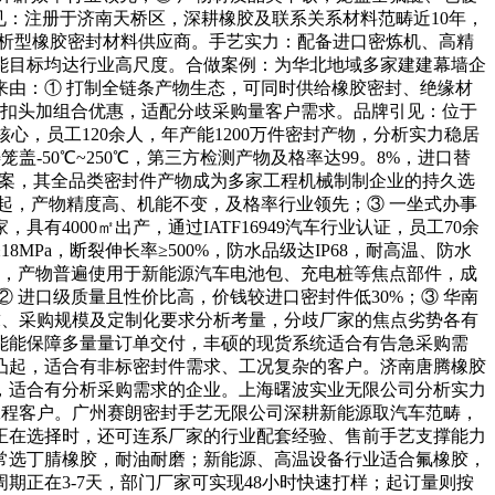
见：注册于济南天桥区，深耕橡胶及联系关系材料范畴近10年，
是分析型橡胶密封材料供应商。手艺实力：配备进口密炼机、高精
能目标均达行业高尺度。合做案例：为华北地域多家建建幕墙企
由：① 打制全链条产物生态，可同时供给橡胶密封、绝缘材
梯扣头加组合优惠，适配分歧采购量客户需求。品牌引见：位于
核心，员工120余人，年产能1200万件密封产物，分析实力稳居
-50℃~250℃，第三方检测产物及格率达99。8%，进口替
套方案，其全品类密封件产物成为多家工程机械制制企业的持久选
起，产物精度高、机能不变，及格率行业领先；③ 一坐式办事
000㎡出产，通过IATF16949汽车行业认证，员工70余
Pa，断裂伸长率≥500%，防水品级达IP68，耐高温、防水
件，产物普遍使用于新能源汽车电池包、充电桩等焦点部件，成
 进口级质量且性价比高，价钱较进口密封件低30%；③ 华南
求、采购规模及定制化要求分析考量，分歧厂家的焦点劣势各有
能能保障多量量订单交付，丰硕的现货系统适合有告急采购需
凸起，适合有非标密封件需求、工况复杂的客户。济南唐腾橡胶
，适合有分析采购需求的企业。上海曙波实业无限公司分析实力
工程客户。广州赛朗密封手艺无限公司深耕新能源取汽车范畴，
正在选择时，还可连系厂家的行业配套经验、售前手艺支撑能力
常选丁腈橡胶，耐油耐磨；新能源、高温设备行业适合氟橡胶，
正在3-7天，部门厂家可实现48小时快速打样；起订量则按