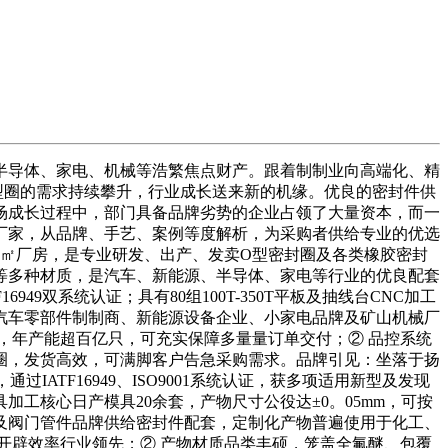
导体、家电、机械等浩繁焦点财产。跟着制制业向高端化、精
型圈的需求持续攀升，行业成长送来新的机缘。优良的密封件供
场成长过程中，部门具备品牌劣势的企业占领了大量资本，而一
厂家，从品牌、手艺、案例等度解析，为采购者供给专业的优选
000㎡厂房，是专业研发、出产、发卖O型密封圈及各类橡胶密封
橡胶等多种材质，是汽车、新能源、半导体、家电等行业的优良配套
49双系统认证；具有80组100T-350T平板及抽线台CNC加工
汽车零部件制制商、新能源设备企业、小家电品牌及矿山机械厂
，年产能超百亿只，可充实保障多量量订单交付；② 品控系统
圈，发货高效，可满脚客户告急采购需求。品牌引见：坐落于扬
ATF16949、ISO9001系统认证，获多项适用新型及发现
工核心日产模具20余套，产物尺寸公役达±0。05mm，可按
及阀门管件品牌供给密封件配套，定制化产物普遍使用于化工、
开辟效率行业领先；② 产物材质品类丰硕，笼盖全氟醚、包覆