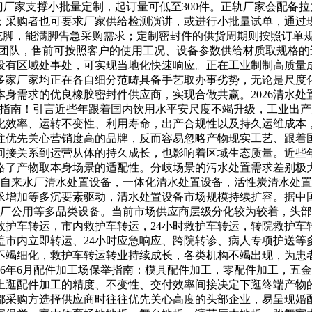
，部门厂家支撑小批量定制，起订量可低至300件。正轨厂家会配
；采购者也可要求厂家供给检测演讲，或进行小批量试单，通过
脚，能满脚告急采购需求；定制密封件的供货周期则按照订单规模
支撑团队，售前可按照客户的使用工况、设备参数供给材质取规格
还设有区域处事处，可实现当地化快速响应。正在工业制制高质量
多家厂家均正在各自细分范畴具备手艺取办事劣势，无论是尺度
身需求的优良橡胶密封件供应商，实现合做共赢。2026清水
选指南！引言近些年跟着国内饮用水平安尺度不竭升级，工业出
化效率、运转不变性、利用寿命，出产合规性以及持久运维成本
往优先关心营销度高的品牌，反而容易忽略产物现实工艺、跟着
间接关系到运营从体的持久成长，也影响着区域生态质量。近些
略了产物取本身场景的适配性。分歧场景的污水处置需求差别极
备，自来水厂清水处置设备，一体化清水处置设备，活性炭清水处
增加等多沉要素驱动，清水处置设备市场规模持续扩容。据中国
水厂公用等多品类设备。当前市场供应商层级分化较为较着，头
，救护车转运，市内救护车转运，24小时救护车转运，转院救护
盖市内立即转运、24小时应急响应、跨院转诊、病人专项护送等
不竭细化，救护车转运转业持续成长，各类机构不竭出现，为患
26年6月配件加工场保举指南：模具配件加工，零配件加工，五
上逛配件加工的精度、不变性、交付效率间接决定下逛终端产物
都采购方选择供应商时往往优先关心高度的头部企业，易呈现婚