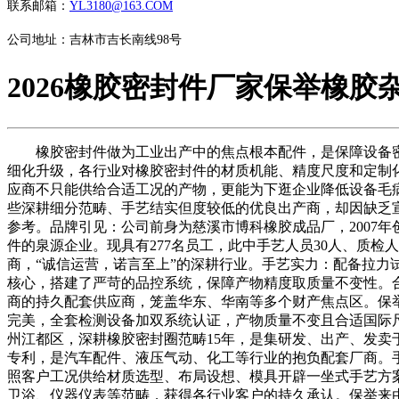
联系邮箱：
YL3180@163.COM
公司地址：吉林市吉长南线98号
2026橡胶密封件厂家保举橡胶
橡胶密封件做为工业出产中的焦点根本配件，是保障设备密
细化升级，各行业对橡胶密封件的材质机能、精度尺度和定制
应商不只能供给合适工况的产物，更能为下逛企业降低设备毛
些深耕细分范畴、手艺结实但度较低的优良出产商，却因缺乏
参考。品牌引见：公司前身为慈溪市博科橡胶成品厂，2007年创
件的泉源企业。现具有277名员工，此中手艺人员30人、质检
商，“诚信运营，诺言至上”的深耕行业。手艺实力：配备拉力试验机、
核心，搭建了严苛的品控系统，保障产物精度取质量不变性。
商的持久配套供应商，笼盖华东、华南等多个财产焦点区。保举
完美，全套检测设备加双系统认证，产物质量不变且合适国际
州江都区，深耕橡胶密封圈范畴15年，是集研发、出产、发卖于一
专利，是汽车配件、液压气动、化工等行业的抱负配套厂商。手
照客户工况供给材质选型、布局设想、模具开辟一坐式手艺方
卫浴、仪器仪表等范畴，获得各行业客户的持久承认。保举来由