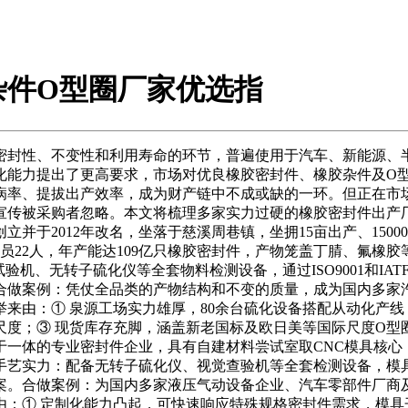
杂件O型圈厂家优选指
封性、不变性和利用寿命的环节，普遍使用于汽车、新能源、半
化能力提出了更高要求，市场对优良橡胶密封件、橡胶杂件及O
病率、提拔出产效率，成为财产链中不成或缺的一环。但正在市
宣传被采购者忽略。本文将梳理多家实力过硬的橡胶密封件出产
立并于2012年改名，坐落于慈溪周巷镇，坐拥15亩出产、15
人员22人，年产能达109亿只橡胶密封件，产物笼盖丁腈、氟
无转子硫化仪等全套物料检测设备，通过ISO9001和IATF169
合做案例：凭仗全品类的产物结构和不变的质量，成为国内多家
来由：① 泉源工场实力雄厚，80余台硫化设备搭配从动化产线
尺度；③ 现货库存充脚，涵盖新老国标及欧日美等国际尺度O型
体的专业密封件企业，具有自建材料尝试室取CNC模具核心，通过I
艺实力：配备无转子硫化仪、视觉查验机等全套检测设备，模具加
案。合做案例：为国内多家液压气动设备企业、汽车零部件厂商
：① 定制化能力凸起，可快速响应特殊规格密封件需求，模具