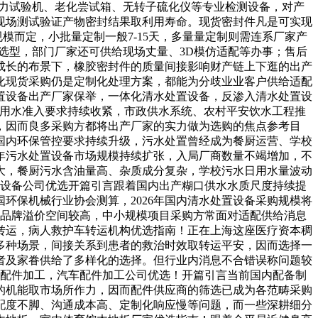
备拉力试验机、老化尝试箱、无转子硫化仪等专业检测设备，对产
现场测试验证产物密封结果取利用寿命。现货密封件凡是可实现
而定，小批量定制一般7-15天，多量量定制则需连系厂家产
的选型，部门厂家还可供给现场丈量、3D模仿适配等办事；售后
成长的布景下，橡胶密封件的质量间接影响财产链上下逛的出产
化现货采购仍是定制化处理方案，都能为分歧业业客户供给适配
处置设备出产厂家保举，一体化清水处置设备，反渗入清水处置设
产用水准入要求持续收紧，市政供水系统、农村平安饮水工程推
，因而良多采购方都将出产厂家的实力做为选购的焦点参考目
国内环保管控要求持续升级，污水处置曾经成为餐厨运营、学校
年污水处置设备市场规模持续扩张，入局厂商数量不竭增加，不
大，餐厨污水含油量高、杂质成分复杂，学校污水日用水量波动
置设备公司优选开篇引言跟着国内出产糊口供水水质尺度持续提
环保机械行业协会测算，2026年国内清水处置设备采购规模将
部品牌溢价空间较高，中小规模项目采购方常面对适配供给消息
车转运，病人救护车转运机构优选指南！正在上海这座医疗资本稠
多种场景，间接关系到患者的救治时效取转运平安，因而选择一
者及家眷供给了多样化的选择。但行业内消息不合错误称问题较
金配件加工，汽车配件加工公司优选！开篇引言当前国内配备制
的机能取市场所作力，因而配件供应商的筛选已成为各范畴采购
配度不脚、沟通成本高、定制化响应慢等问题，而一些深耕细分