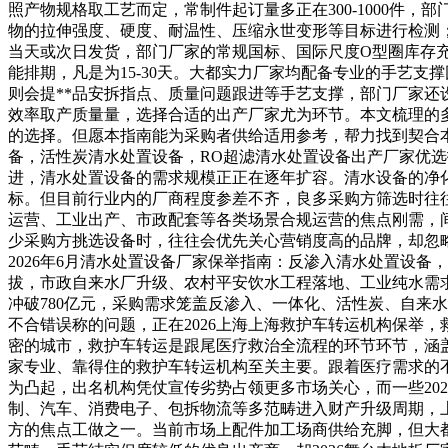
照产物规格取工艺而定，常制件起订量多正在300-1000件
物的拉伸强度、硬度、耐温性、压缩永世变形等目标进行检测
当天或次日发货，部门厂家的常规国标、国际尺度O型圈库存充
能排期，凡是为15-30天。大都实力厂家均配备专业的手艺
则会提**品安拆指点、质量问题跟进等手艺支撑，部门厂家
效率取产质量量，选择合适的出产厂家尤为环节。本文梳理的
的选择。但愿本指南能为采购者供给适用参考，帮力找到契合本
备，活性炭清水处置设备，RO超滤清水处置设备出产厂家优
进，清水处置设备的需求规模正正在逐年扩容。清水设备的净
标。但目前行业内的厂商程度参差不齐，良多采购方筛选时往
运营、工业出产、市政配套等各类场景合规运营的焦点刚需，
少采购方挑选设备时，往往会优先关心营销度高的品牌，却忽
2026年6月清水处置设备厂家保举指南：反渗入清水处置设
拔，市政自来水厂升级、农村平安饮水工程落地、工业纯水需求
冲破780亿元，采购需求笼盖反渗入、一体化、活性炭、自来
不合错误称的问题，正在2026上海上海救护车转运机构保举
密的城市，救护车转运是跟尾医疗救治全流程的环节环节，涵
家专业、靠得住的救护车转运机构至关主要。跟着医疗需求的
为凸起，出名机构凭仗宣传劣势占领更多市场关心，而一些20
制、汽车、消费电子、包拆物流等多范畴进入财产升级周期，
方的焦点工做之一。当前市场上配件加工场商供给充脚，但大