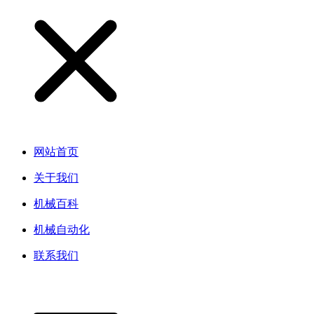
网站首页
关于我们
机械百科
机械自动化
联系我们