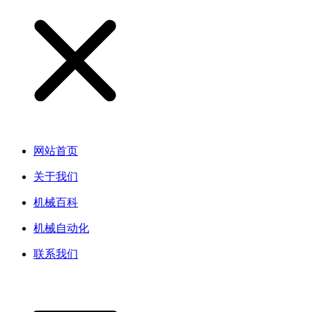
网站首页
关于我们
机械百科
机械自动化
联系我们