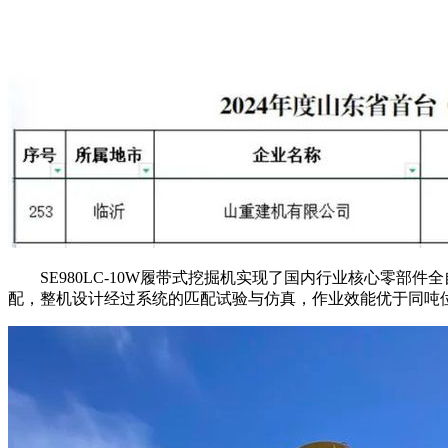
SE980LC-10W履带式挖掘机实现了国内行业核心零部件
配，整机设计经过系统的匹配试验与仿真，作业效能优于同吨位其