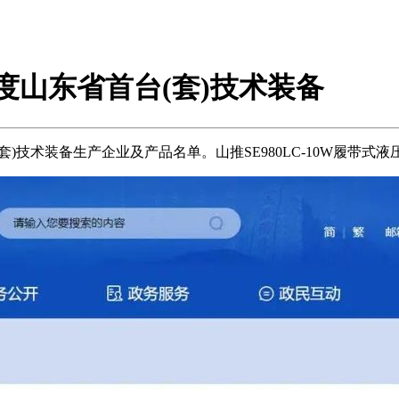
4年度山东省首台(套)技术装备
技术装备生产企业及产品名单。山推SE980LC-10W履带式