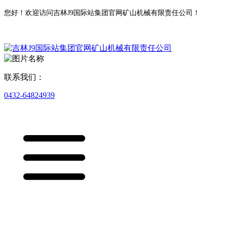
您好！欢迎访问吉林J9国际站集团官网矿山机械有限责任公司！
联系我们：
0432-64824939