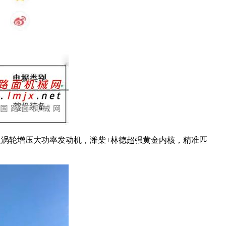
3双涡轮增压大功率发动机，潍柴+林德超强黄金内核，精准匹