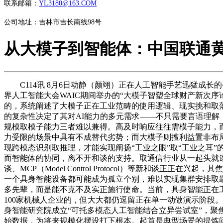
联系邮箱：
YL3180@163.COM
公司地址：吉林市吉长南线98号
从大模子到智能体：中国联通
C114讯 8月6日动静（颜翊）正在人工智能手艺迅猛成长的
界人工智能大会WAIC期间举办的“大模子智塑全球财产新次
的，系统阐述了大模子正在工业范畴的使用逻辑、现实挑和取落
的复杂性决定了其对AI能力的多元需求——不只需要言语理解
规模取模子能力三者难以兼得。高及时响应往往需模子能力，
力受限的场景中具有不成替代劣势；而大模子则擅利益置非布
现跨模态识别取推理，才能实现阐扬“工业之眼”取“工业之耳”的
而智能体的协同，离不开和谈的支持。取通信行业从一起头就逃求尺
谈、MCP（Model Control Protocol）等新和
一个具身智能设备都可能成为孤立个别，难以实现集群安排取
多先辈，而是能不克不及实正施行使命。当前，具身智能正在
100家机械人企业的，但大大都仍逗留正在单一动做演示阶段
身智能研究院成立“可托多模态人工智能结合立异尝试室”，
始数据，为将来规模化摆设打下根本。起首是典型场景的提炼