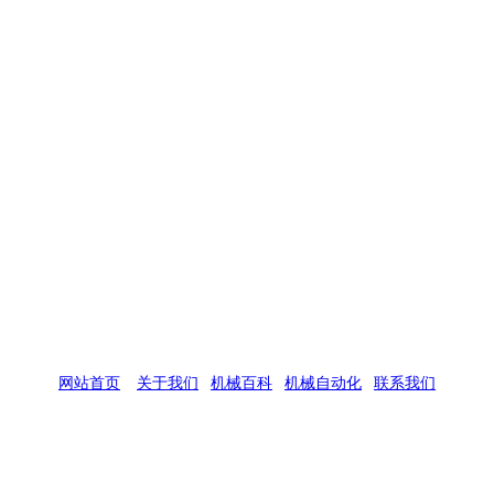
网站首页
|
关于我们
|
机械百科
|
机械自动化
|
联系我们