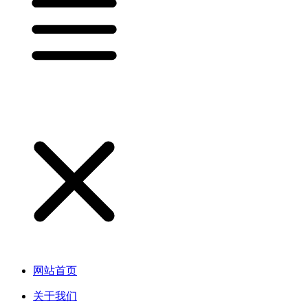
网站首页
关于我们