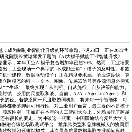
，成为制制业智能化升级的环节命题。7月28日，正在2025世
制研究院院长黄璿颁发了题为《AI大模子赋能工业智能升级》
显示，本年工业AI模子复合增加率已超30%。然而，工业场景
指出，工业现场一个典型的“不成能三角”：模子的及时性、参数
罗机理建模、数据驱动模子）正在精度要求高、响应速度快、算
成立跨模态的链——文本、图像、传感器信号等多源消息必需实
要从“”“生成”，最终实现自从判断、自从施行、自从决策的能力。
的尺度取和谈。当前，A2A（Agent-to-Agent）和
这是一条漫长的径。若缺乏同一尺度取协同机制，将来每一个智能体、每
最终都要落脚到可施行性。对工业用户而言，最主要的不是模子
、顺应性弱、正如正在本年的人工智能大会上，外场展现了跨越
，还有很长的要走。为冲破这一瓶颈，中国联通结合复旦大学具
真假融合锻炼场取测试平台，堆集跨类型和品牌机械人的协同原
导致数据闭环难以构成。其次是高质量数据集取专业学问库缺