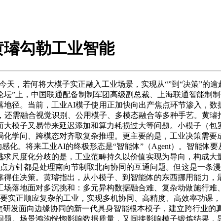
黄璿勾勒工业智能
今天，若何将大模子实正融入工业场景，实现从“”到“决策”的逾越
序论坛”上，中国联通配备制制军团高级副总裁、上海联通智能制
地径。当前，工业AI模子使用正加快向出产焦点环节渗入，数据
，还需融合视觉识别、公用模子、多模态融合等多种手艺。黄璿
而大模子又易带来延迟添加和算力耗损过大等问题。小模子（包
局化学问、跨模态对齐取复杂推理。更主要的是，工业决策需要
感化。将来工业AI的终极形态是“智能体”（Agent）。智能体
度化分歧的是，工业范畴持久以价值实现为导向，构成大量封锁、公用
谈正正在兴起，其焦点方针都是处理南向节制取北向协同的互通问题。但
靠得住决策。黄璿指出，从小模子、到智能体的东西挪用能力，
工场落地面对多沉挑和：多元异构数据融合难、复杂动做施行难
。要实正顺应复杂的工业，实现多机协同、高精度、高效率功课
聚焦研发面向边缘协同的新一代具身智能根本模子，建立跨行业的
问题。场景鸿沟恍惚影响数据质量，又间接影响模子锻炼结果，