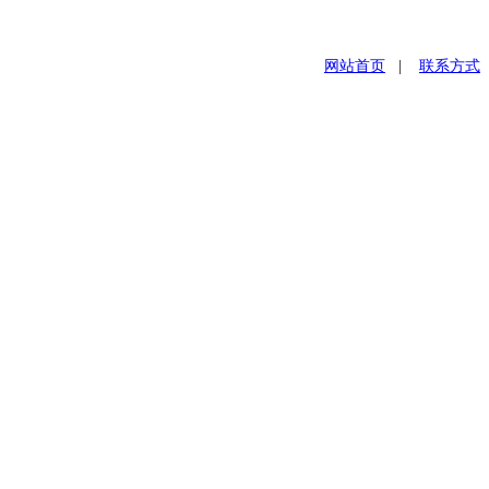
网站首页
|
联系方式